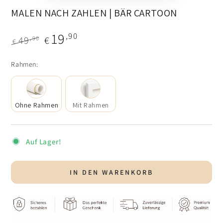
MALEN NACH ZAHLEN | BÄR CARTOON
19
,90
49
€
,90
€
Regulärer
Verkaufspreis
Rahmen:
Preis
Rahmen:
Ohne Rahmen
Mit Rahmen
Auf Lager!
IN DEN WARENKORB