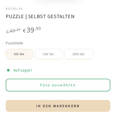
BESTSELLER
PUZZLE | SELBST GESTALTEN
39
,90
49
€
,90
€
Regulärer
Verkaufspreis
Puzzleteile
Preis
Puzzleteile
300 Stk.
500 Stk.
1000 Stk.
Auf Lager!
Foto auswählen
IN DEN WARENKORB